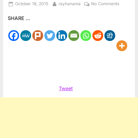
Posted
By
on
October 18, 2015
rayhanania
No Comments
on
بيت
SHARE ...
لحم
مهد
المسيح
ومهد
الانتفاضة
،
بقلم
د.
فايز
أبو
Tweet
شمالة