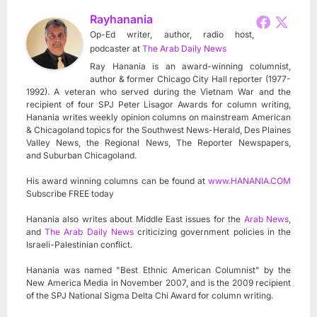
Rayhanania
Op-Ed writer, author, radio host,
podcaster
at
The Arab Daily News
Ray Hanania is an award-winning columnist,
author & former Chicago City Hall reporter (1977-
1992). A veteran who served during the Vietnam War and the
recipient of four SPJ Peter Lisagor Awards for column writing,
Hanania writes weekly opinion columns on mainstream American
& Chicagoland topics for the Southwest News-Herald, Des Plaines
Valley News, the Regional News, The Reporter Newspapers,
and Suburban Chicagoland.
His award winning columns can be found at
www.HANANIA.COM
Subscribe FREE today
Hanania also writes about Middle East issues for the
Arab News
,
and
The Arab Daily News
criticizing government policies in the
Israeli-Palestinian conflict.
Hanania was named "Best Ethnic American Columnist" by the
New America Media in November 2007, and is the 2009 recipient
of the SPJ National Sigma Delta Chi Award for column writing.