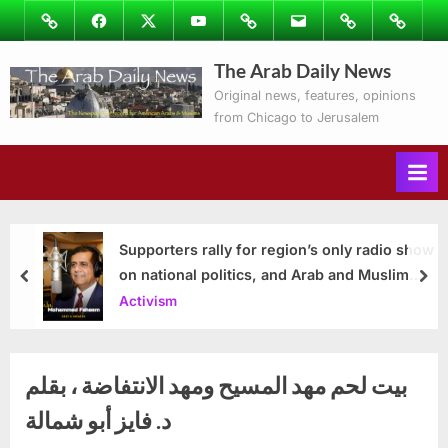
Skip
Image
Facebook
Twitter
Youtube
Podcasts
Email
Subscribe
Contact
to
to
Ray’s
The Arab Daily News
content
Columns
Original news, features, opinions
from Chicago to Jerusalem
Supporters rally for region’s only radio show
on national politics, and Arab and Muslim
prev
nex
issues
Activism
بيت لحم مهد المسيح ومهد الانتفاضة ، بقلم
د. فايز أبو شمالة