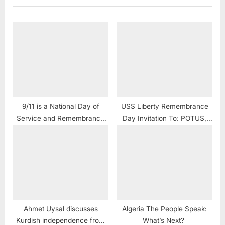
9/11 is a National Day of
USS Liberty Remembrance
Service and Remembrance
Day Invitation To: POTUS,
FDNY to Palestine
Congress, New York Times
and YOU
Ahmet Uysal discusses
Algeria The People Speak:
Kurdish independence from
What’s Next?