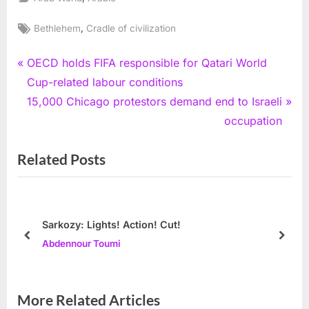
Tags:
,
Bethlehem
Cradle of civilization
Post
P
OECD holds FIFA responsible for Qatari World
r
Cup-related labour conditions
navigation
e
N
15,000 Chicago protestors demand end to Israeli
v
e
occupation
i
x
Related Posts
o
t
u
P
s
o
P
s
Sarkozy: Lights! Action! Cut!
o
t
prev
next
Abdennour Toumi
s
:
t
:
More Related Articles